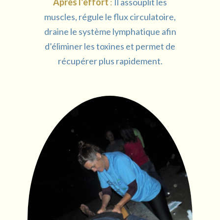
Après l’effort
:
Il assouplit les
muscles, régule le flux circulatoire,
draine le système lymphatique afin
d’éliminer les toxines et permet de
récupérer plus rapidement.