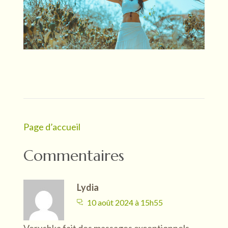
Navigation
Page d’accueil
de
Commentaires
l’article
Lydia
10 août 2024 à 15h55
Verushka fait des massages exceptionnels,